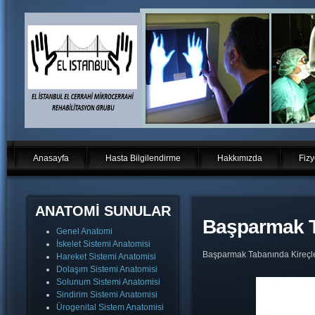
Anasayfa
Hasta Bilgilendirme
Hakkımızda
Fizy
ANATOMİ SUNULAR
Başparmak T
Genel Anatomi
İskelet Sistemi Anatomisi
Başparmak Tabanında Kireç
Hareket Sistemi Anatomisi
Dolaşım Sistemi Anatomisi
Solunum Sistemi Anatomisi
Sindirim Sistemi Anatomisi
Ürogenital Sistem Anatomisi