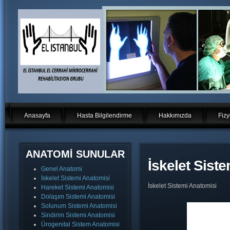
Anasayfa
Hasta Bilgilendirme
Hakkımızda
Fizy
ANATOMİ SUNULAR
İskelet Sist
Genel Anatomi
İskelet Sistemi Anatomisi
İskelet Sistemi Anatomisi
Hareket Sistemi Anatomisi
Dolaşım Sistemi Anatomisi
Solunum Sistemi Anatomisi
Sindirim Sistemi Anatomisi
Ürogenital Sistem Anatomisi