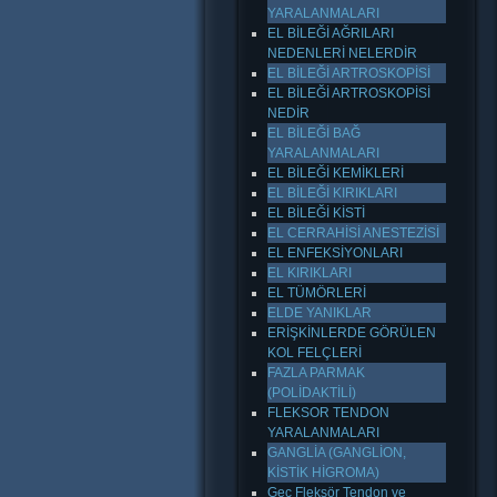
YARALANMALARI
EL BİLEĞİ AĞRILARI
NEDENLERİ NELERDİR
EL BİLEĞİ ARTROSKOPİSİ
EL BİLEĞİ ARTROSKOPİSİ
NEDİR
EL BİLEĞİ BAĞ
YARALANMALARI
EL BİLEĞİ KEMİKLERİ
EL BİLEĞİ KIRIKLARI
EL BİLEĞİ KİSTİ
EL CERRAHİSİ ANESTEZİSİ
EL ENFEKSİYONLARI
EL KIRIKLARI
EL TÜMÖRLERİ
ELDE YANIKLAR
ERİŞKİNLERDE GÖRÜLEN
KOL FELÇLERİ
FAZLA PARMAK
(POLİDAKTİLİ)
FLEKSOR TENDON
YARALANMALARI
GANGLİA (GANGLİON,
KİSTİK HİGROMA)
Geç Fleksör Tendon ve