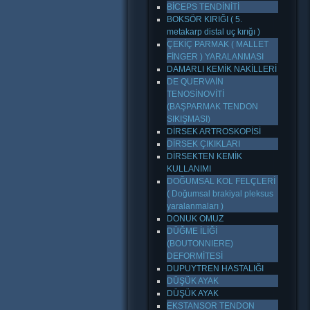
BİCEPS TENDİNİTİ
BOKSÖR KIRIĞI ( 5.
metakarp distal uç kırığı )
ÇEKİÇ PARMAK ( MALLET
FİNGER ) YARALANMASI
DAMARLI KEMİK NAKİLLERİ
DE QUERVAİN
TENOSİNOVİTİ
(BAŞPARMAK TENDON
SIKIŞMASI)
DİRSEK ARTROSKOPİSİ
DİRSEK ÇIKIKLARI
DİRSEKTEN KEMİK
KULLANIMI
DOĞUMSAL KOL FELÇLERİ
( Doğumsal brakiyal pleksus
yaralanmaları )
DONUK OMUZ
DÜĞME İLİĞİ
(BOUTONNIERE)
DEFORMİTESİ
DUPUYTREN HASTALIĞI
DÜŞÜK AYAK
DÜŞÜK AYAK
EKSTANSOR TENDON