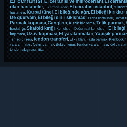
El cerrahisi
El cerrahisi ve mikrocerrahi
El cerrahis
,
,
olan hastaneler
El cerrahisi istanbul
,
,
,
Mikrocer
El cerrahisi nedir
Karpal tünel
El bileğinde ağrı
El bileği kırıkları
hastanesi
,
,
,
,
De quervain
El bileği sinir sıkışması
,
,
,
El sinir hastalıkları
Damar t
Parmak kopması
Ganglion
Tetik parmak
Kistik higroma
,
,
,
,
Skafoid kırığı
El bileği
hastalığı
,
,
Kol felçleri
,
Doğumsal kol felçleri
,
Uzuv kopması
El yaralanmaları
Yapışık parma
kopması
,
,
,
tendon transferi
Tenisçi dirseği
,
,
El kırıkları
,
Fazla parmak
,
Kienböck ha
yaralanmaları
,
Çekiç parmak
,
Boksör kırığı
,
Tendon yaralanması
,
Kol yarala
tendon sıkışması
,
fijital