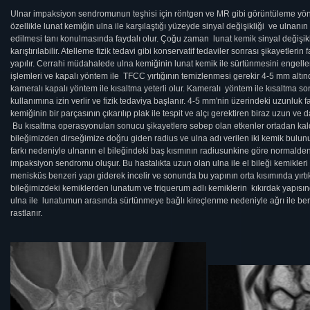
Ulnar impaksiyon sendromunun teşhisi için röntgen ve MR gibi görüntüleme yönt
özellikle lunat kemiğin ulna ile karşılaştığı yüzeyde sinyal değişikliği ve ulnanın
edilmesi tanı konulmasında faydalı olur. Çoğu zaman lunat kemik sinyal değişikli
karıştırılabilir. Atelleme fizik tedavi gibi konservatif tedaviler sonrası şikayetle
yapılır. Cerrahi müdahalede ulna kemiğinin lunat kemik ile sürtünmesini engellem
işlemleri ve kapalı yöntem ile TFCC yırtığının temizlenmesi gerekir 4-5 mm altın
kameralı kapalı yöntem ile kısaltma yeterli olur. Kameralı yöntem ile kısaltma so
kullanımına izin verlir ve fizik tedaviya başlanır. 4-5 mm'nin üzerindeki uzunluk 
kemiğinin bir parçasının çıkarılıp plak ile tespit ve alçı gerektiren biraz uzun ve 
Bu kısaltma operasyonuları sonucu şikayetlere sebep olan etkenler ortadan kaldı
bileğimizden dirseğimize doğru giden radius ve ulna adı verilen iki kemik bulun
farkı nedeniyle ulnanın el bileğindeki baş kısmının radiusunkine göre normald
impaksiyon sendromu oluşur. Bu hastalıkta uzun olan ulna ile el bileği kemikler
menisküs benzeri yapı giderek incelir ve sonunda bu yapının orta kısımında yır
bileğimizdeki kemiklerden lunatum ve triquerum adlı kemiklerin kıkırdak yapısın
ulna ile lunatumun arasında sürtünmeye bağlı kireçlenme nedeniyle ağrı ile ber
rastlanır.