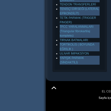
ÇIKIKLARI
TENDON TRANSFERLERİ
TENİSÇİ DİRSEĞİ (LATERAL
EPİKONDİLİT)
TETİK PARMAK (TRIGGER
FINGER)
TFCC YARALANMALARI
(Triangular fibrokartilaj
kompleks)
TIRNAK BATMALARI
TORTİKOLİS ( BOYUNDA
EĞRİLİK )
ULNAR İMPAKSİYON
YAPIŞIK PARMAK
(SİNDAKTİLİ)
EL CE
Sayfa iç