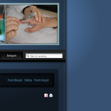
İletişim
Font Büyüt
Sıfırla
Font Küçüt