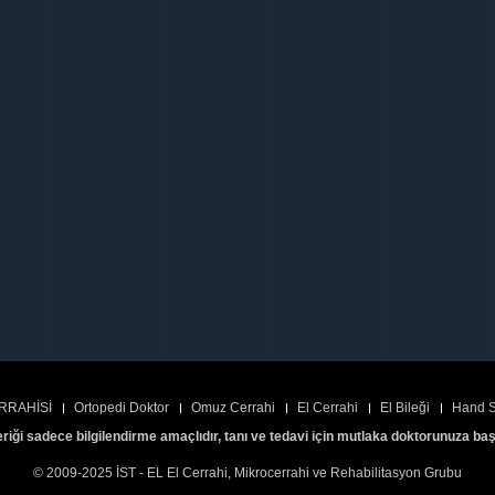
RRAHİSİ
Ortopedi Doktor
Omuz Cerrahi
El Cerrahi
El Bileği
Hand S
eriği sadece bilgilendirme amaçlıdır, tanı ve tedavi için mutlaka doktorunuza ba
© 2009-2025 İST - EL El Cerrahi, Mikrocerrahi ve Rehabilitasyon Grubu