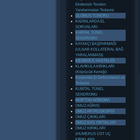
Ekstensör Tendon
Yaralanmaları Tedavisi
GLOMUS TÜMÖRÜ
KADINLARDA EL
SORUNLARI
KARPAL TÜNEL
SENDROMU
KAYAKÇI BAŞPARMAĞI
(ULNAR KOLLATERAL BAĞ
YARALANMASI)
KIENBÖCK HASTALIĞI
KLAVİKULA KIRIKLARI
(Köprücük Kemiği)
Konjenital El Deformiteleri ve
Tedavisi
KUBİTAL TÜNEL
SENDROMU
MORTON NÖROMA
OMUZ AĞRISI
OMUZ ARTROSKOPİSİ
OMUZ ÇIKIKLARI
OMUZ KAS YIRTIKLARI
OMUZ KIRIKLARI
(HUMERUS ÜST UÇ
KIRIKLARI)