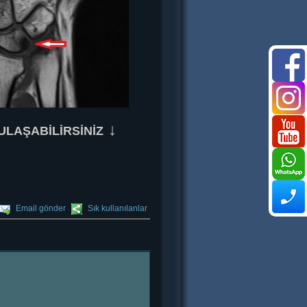
↓
ULAŞABİLİRSİNİZ
Email gönder
Sık kullanılanlar