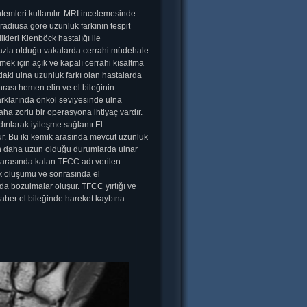
emleri kullanılır. MRI incelemesinde
 radiusa göre uzunluk farkının tespit
kleri Kienböck hastalığı ile
rin fazla olduğu vakalarda cerrahi müdehale
ek için açık ve kapalı cerrahi kısaltma
daki ulna uzunluk farkı olan hastalarda
nrası hemen elin ve el bileğinin
farklarında önkol seviyesinde ulna
daha zorlu bir operasyona ihtiyaç vardır.
rılarak iyileşme sağlanır.El
ur. Bu iki kemik arasında mevcut uzunluk
en daha uzun olduğu durumlarda ulnar
i arasında kalan TFCC adı verilen
tık oluşumu ve sonrasında el
da bozulmalar oluşur. TFCC yırtığı ve
aber el bileğinde hareket kaybına