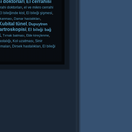
i doktorları
El cerrahisi
,
rahi doktorları
,
el ve mikro cerrahi
El bileğinde kist
,
El bileği şişmesi
,
,
,
ıkanması
Damar hastalıkları
Kubital tünel
Dupuytren
,
 artroskopisi
El bileği bağ
,
k
,
,
,
Tırnak batması
Elde kireçlenme
stalığı
,
Kol uzatması
,
Sinir
nmaları
,
Dirsek hastalıkları
,
El bileği