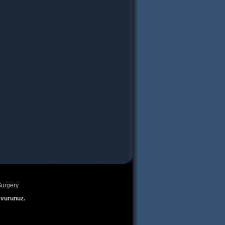
urgery
şvurunuz.