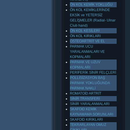
ÖN KOL KEMİK YOKLUĞU
ÖN KOL KEMİKLERİNDE
EKSİK ve YETERSİZ
GELİŞMELER (Radial- Ulnar
Club hand)
ÖN KOL KESİLERİ
ÖN KOL KIRIKLARI
OSTEOARTRİT VE EL
PARMAK UCU
YARALANMALARI VE
KOPMALARI
PARMAK VE UZUV
KOPMALARI
PERİFERİK SİNİR FELÇLERİ
POLLİSİZASYON BAŞ
PARMAK YOKLUĞUNDA
PARMAK NAKLİ
ROMATOİD ARTRİT
SİNİR TRANSFERİ
SİNİR YARALANMALARI
SKAFOID KEMİK
KAYNAMAMA SORUNLARI
SKAFOID KIRIKLARI
TEKRARLAYAN OMUZ