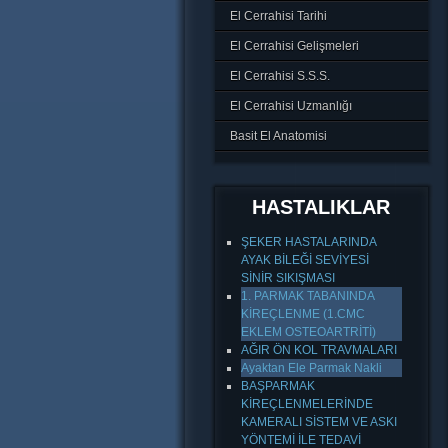
El Cerrahisi Tarihi
El Cerrahisi Gelişmeleri
El Cerrahisi S.S.S.
El Cerrahisi Uzmanlığı
Basit El Anatomisi
HASTALIKLAR
ŞEKER HASTALARINDA
AYAK BİLEĞİ SEVİYESİ
SİNİR SIKIŞMASI
1. PARMAK TABANINDA
KİREÇLENME (1.CMC
EKLEM OSTEOARTRİTİ)
AĞIR ÖN KOL TRAVMALARI
Ayaktan Ele Parmak Nakli
BAŞPARMAK
KİREÇLENMELERİNDE
KAMERALI SİSTEM VE ASKI
YÖNTEMİ İLE TEDAVİ