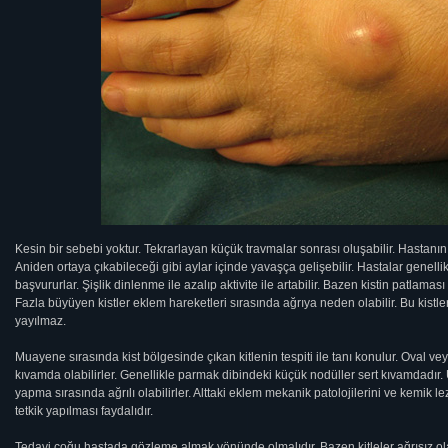
Kesin bir sebebi yoktur. Tekrarlayan küçük travmalar sonrası oluşabilir. Hastanın 
Aniden ortaya çıkabileceği gibi aylar içinde yavaşça gelişebilir. Hastalar genellik
başvururlar. Şişlik dinlenme ile azalıp aktivite ile artabilir. Bazen kistin patlam
Fazla büyüyen kistler eklem hareketleri sırasında ağrıya neden olabilir. Bu kistle
yayılmaz.
Muayene sırasında kist bölgesinde çıkan kitlenin tespiti ile tanı konulur. Oval v
kıvamda olabilirler. Genellikle parmak dibindeki küçük nodüller sert kıvamdadır
yapma sırasında ağrılı olabilirler. Alttaki eklem mekanik patolojilerini ve kemik le
tetkik yapılması faydalıdır.
Tedavi çoğu hastada gözleme almak yönünde olmalıdır. Bazen kitleler ağrısız ol