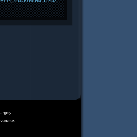
nmaları
,
Dirsek hastalıkları
,
El bileği
urgery
şvurunuz.