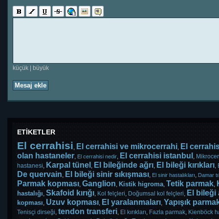
küçük
|
büyük
Mesaj ekle
ETİKETLER
El cerrahisi
El cerrahisi ve mikrocerrahi
El cerrahis
,
,
olan hastaneler
El cerrahisi istanbul
,
,
,
Mikrocer
El cerrahisi nedir
Karpal tünel
El bileğinde ağrı
El bileği kırıkları
hastanesi
,
,
,
,
De quervain
El bileği sinir sıkışması
,
,
,
El sinir hastalıkları
Damar t
Parmak kopması
Ganglion
Tetik parmak
Kistik higroma
,
,
,
,
Skafoid kırığı
El bileği
hastalığı
,
,
Kol felçleri
,
Doğumsal kol felçleri
,
Uzuv kopması
El yaralanmaları
Yapışık parma
kopması
,
,
,
tendon transferi
Tenisçi dirseği
,
,
El kırıkları
,
Fazla parmak
,
Kienböck ha