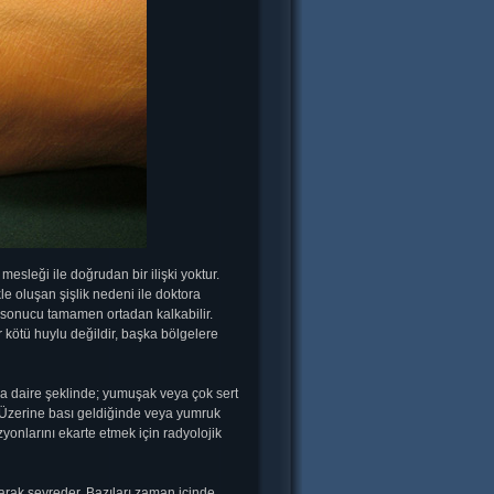
mesleği ile doğrudan bir ilişki yoktur.
le oluşan şişlik nedeni ile doktora
ası sonucu tamamen ortadan kalkabilir.
r kötü huylu değildir, başka bölgelere
eya daire şeklinde; yumuşak veya çok sert
. Üzerine bası geldiğinde veya yumruk
zyonlarını ekarte etmek için radyolojik
arak seyreder. Bazıları zaman içinde