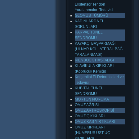
Ekstensör Tendon
Yaralanmaları Tedavisi
GLOMUS TÜMÖRÜ
KADINLARDA EL
SORUNLARI
KARPAL TÜNEL
SENDROMU
KAYAKÇI BAŞPARMAĞI
(ULNAR KOLLATERAL BAĞ
YARALANMASI)
KIENBÖCK HASTALIĞI
KLAVİKULA KIRIKLARI
(Köprücük Kemiği)
Konjenital El Deformiteleri ve
Tedavisi
KUBİTAL TÜNEL
SENDROMU
MORTON NÖROMA
OMUZ AĞRISI
OMUZ ARTROSKOPİSİ
OMUZ ÇIKIKLARI
OMUZ KAS YIRTIKLARI
OMUZ KIRIKLARI
(HUMERUS ÜST UÇ
KIRIKLARI)