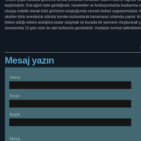
kaybolabilir. Kist ağrılı hale geldiğinde; hareketler ve fonksiyonlarda kısıtlanma 
oluşup estetik olarak kötü görünüm oluştuğunda cerrahi tedavi uygulanmalıdır.
aksiller blok anestezisi altında turnike kullanılarak kanamasız ortamda yapılır. Ki
köken aldığı eklem aralığına kadar ulaşmak ve burada bir pencere oluşturarak ç
sonrasında 10 gün süre ile atel kullanımı gerekebilir. Hastalar normal aktiviteler
Mesaj yazın
Adınız
Email
Başlık
Mesaj