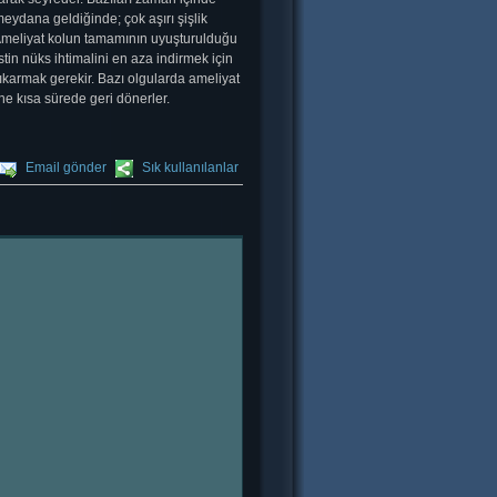
meydana geldiğinde; çok aşırı şişlik
 Ameliyat kolun tamamının uyuşturulduğu
stin nüks ihtimalini en aza indirmek için
ıkarmak gerekir. Bazı olgularda ameliyat
ine kısa sürede geri dönerler.
Email gönder
Sık kullanılanlar