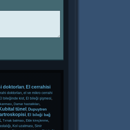
i doktorları
El cerrahisi
,
rahi doktorları
,
el ve mikro cerrahi
El bileğinde kist
,
El bileği şişmesi
,
,
,
ıkanması
Damar hastalıkları
Kubital tünel
Dupuytren
,
 artroskopisi
El bileği bağ
,
k
,
,
,
Tırnak batması
Elde kireçlenme
stalığı
,
Kol uzatması
,
Sinir