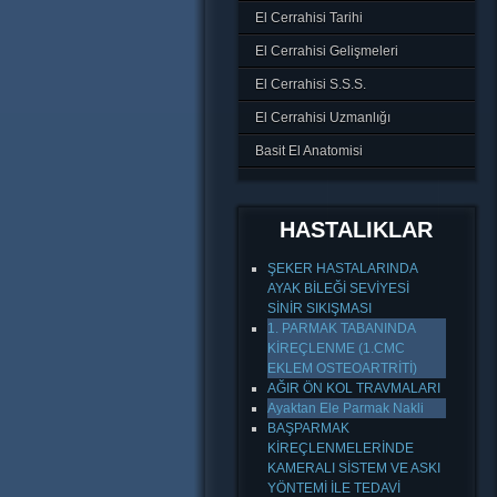
El Cerrahisi Tarihi
El Cerrahisi Gelişmeleri
El Cerrahisi S.S.S.
El Cerrahisi Uzmanlığı
Basit El Anatomisi
HASTALIKLAR
ŞEKER HASTALARINDA
AYAK BİLEĞİ SEVİYESİ
SİNİR SIKIŞMASI
1. PARMAK TABANINDA
KİREÇLENME (1.CMC
EKLEM OSTEOARTRİTİ)
AĞIR ÖN KOL TRAVMALARI
Ayaktan Ele Parmak Nakli
BAŞPARMAK
KİREÇLENMELERİNDE
KAMERALI SİSTEM VE ASKI
YÖNTEMİ İLE TEDAVİ