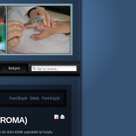
İletişim
Font Büyüt
Sıfırla
Font Küçüt
GROMA)
ile dolu kistik yapıdaki iyi huylu