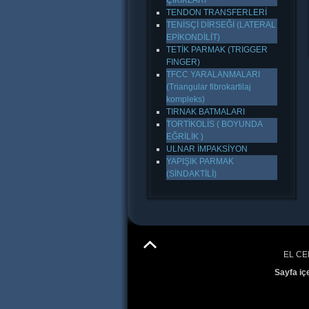
ÇIKIKLARI
TENDON TRANSFERLERİ
TENİSÇİ DİRSEĞİ (LATERAL
EPİKONDİLİT)
TETİK PARMAK (TRIGGER
FINGER)
TFCC YARALANMALARI
(Triangular fibrokartilaj
kompleks)
TIRNAK BATMALARI
TORTİKOLİS ( BOYUNDA
EĞRİLİK )
ULNAR İMPAKSİYON
YAPIŞIK PARMAK
(SİNDAKTİLİ)
EL CE
Sayfa iç