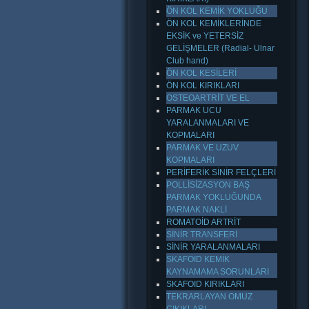
ÖN KOL KEMİK YOKLUĞU
ÖN KOL KEMİKLERİNDE
EKSİK ve YETERSİZ
GELİŞMELER (Radial- Ulnar
Club hand)
ÖN KOL KESİLERİ
ÖN KOL KIRIKLARI
OSTEOARTRİT VE EL
PARMAK UCU
YARALANMALARI VE
KOPMALARI
PARMAK VE UZUV
KOPMALARI
PERİFERİK SİNİR FELÇLERİ
POLLİSİZASYON BAŞ
PARMAK YOKLUĞUNDA
PARMAK NAKLİ
ROMATOİD ARTRİT
SİNİR TRANSFERİ
SİNİR YARALANMALARI
SKAFOID KEMİK
KAYNAMAMA SORUNLARI
SKAFOID KIRIKLARI
TEKRARLAYAN OMUZ