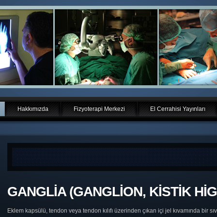
Hakkımızda
Fizyoterapi Merkezi
El Cerrahisi Yayınları
GANGLİA (GANGLİON, KİSTİK Hİ
Eklem kapsülü, tendon veya tendon kılıfı üzerinden çıkan içi jel kıvamında bir sıvı 