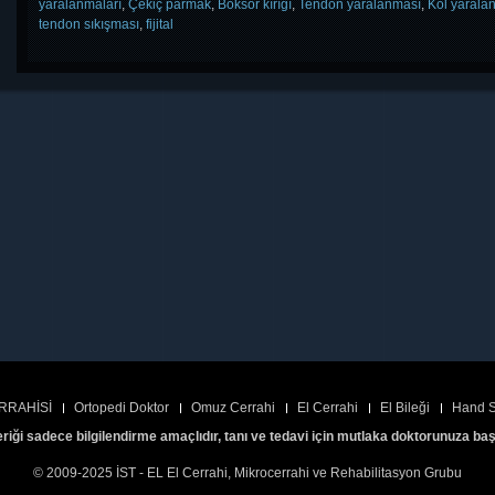
yaralanmaları
,
Çekiç parmak
,
Boksör kırığı
,
Tendon yaralanması
,
Kol yarala
tendon sıkışması
,
fijital
RRAHİSİ
Ortopedi Doktor
Omuz Cerrahi
El Cerrahi
El Bileği
Hand S
eriği sadece bilgilendirme amaçlıdır, tanı ve tedavi için mutlaka doktorunuza ba
© 2009-2025 İST - EL El Cerrahi, Mikrocerrahi ve Rehabilitasyon Grubu