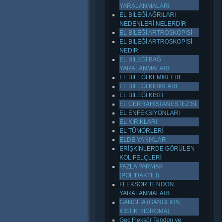
YARALANMALARI
EL BİLEĞİ AĞRILARI
NEDENLERİ NELERDİR
EL BİLEĞİ ARTROSKOPİSİ
EL BİLEĞİ ARTROSKOPİSİ
NEDİR
EL BİLEĞİ BAĞ
YARALANMALARI
EL BİLEĞİ KEMİKLERİ
EL BİLEĞİ KIRIKLARI
EL BİLEĞİ KİSTİ
EL CERRAHİSİ ANESTEZİSİ
EL ENFEKSİYONLARI
EL KIRIKLARI
EL TÜMÖRLERİ
ELDE YANIKLAR
ERİŞKİNLERDE GÖRÜLEN
KOL FELÇLERİ
FAZLA PARMAK
(POLİDAKTİLİ)
FLEKSOR TENDON
YARALANMALARI
GANGLİA (GANGLİON,
KİSTİK HİGROMA)
Geç Fleksör Tendon ve