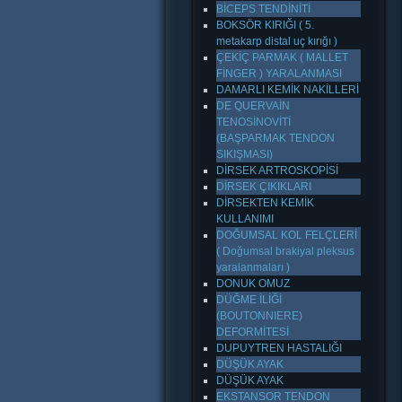
BİCEPS TENDİNİTİ
BOKSÖR KIRIĞI ( 5.
metakarp distal uç kırığı )
ÇEKİÇ PARMAK ( MALLET
FİNGER ) YARALANMASI
DAMARLI KEMİK NAKİLLERİ
DE QUERVAİN
TENOSİNOVİTİ
(BAŞPARMAK TENDON
SIKIŞMASI)
DİRSEK ARTROSKOPİSİ
DİRSEK ÇIKIKLARI
DİRSEKTEN KEMİK
KULLANIMI
DOĞUMSAL KOL FELÇLERİ
( Doğumsal brakiyal pleksus
yaralanmaları )
DONUK OMUZ
DÜĞME İLİĞİ
(BOUTONNIERE)
DEFORMİTESİ
DUPUYTREN HASTALIĞI
DÜŞÜK AYAK
DÜŞÜK AYAK
EKSTANSOR TENDON