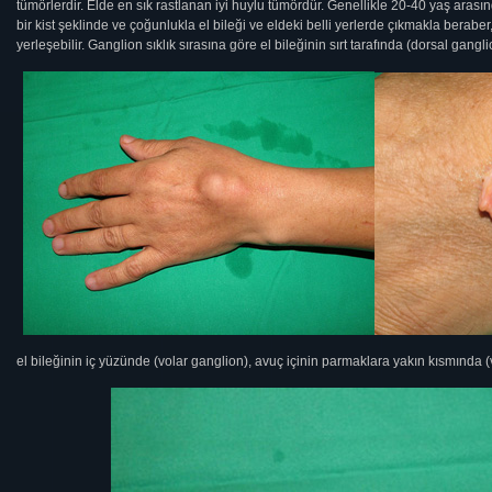
tümörlerdir. Elde en sık rastlanan iyi huylu tümördür. Genellikle 20-40 yaş arası
bir kist şeklinde ve çoğunlukla el bileği ve eldeki belli yerlerde çıkmakla berabe
yerleşebilir. Ganglion sıklık sırasına göre el bileğinin sırt tarafında (dorsal gangli
el bileğinin iç yüzünde (volar ganglion), avuç içinin parmaklara yakın kısmında (