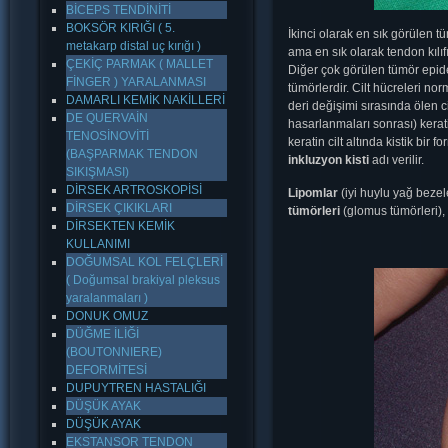
BİCEPS TENDİNİTİ
BOKSÖR KIRIĞI ( 5.
İkinci olarak en sık görülen 
metakarp distal uç kırığı )
ama en sık olarak tendon kılıfı
ÇEKİÇ PARMAK ( MALLET
Diğer çok görülen tümör epider
FİNGER ) YARALANMASI
tümörlerdir. Cilt hücreleri n
DAMARLI KEMİK NAKİLLERİ
deri değişimi sırasında ölen cilt
DE QUERVAİN
hasarlanmaları sonrası) kerat
TENOSİNOVİTİ
keratin cilt altında kistik bir 
(BAŞPARMAK TENDON
inkluzyon kisti
adı verilir.
SIKIŞMASI)
DİRSEK ARTROSKOPİSİ
Lipomlar
(iyi huylu yağ bezel
DİRSEK ÇIKIKLARI
tümörleri
(glomus tümörleri),
DİRSEKTEN KEMİK
KULLANIMI
DOĞUMSAL KOL FELÇLERİ
( Doğumsal brakiyal pleksus
yaralanmaları )
DONUK OMUZ
DÜĞME İLİĞİ
(BOUTONNIERE)
DEFORMİTESİ
DUPUYTREN HASTALIĞI
DÜŞÜK AYAK
DÜŞÜK AYAK
EKSTANSOR TENDON