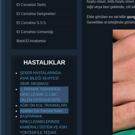
huylu olsun, kötü huylu olsun e
El Cerrahisi Tarihi
siğil veya ben şeklinde, cilt 
El Cerrahisi Gelişmeleri
Elde görülen en sık kitle
gang
Genellikle el bileğinde görül
El Cerrahisi S.S.S.
El Cerrahisi Uzmanlığı
Basit El Anatomisi
HASTALIKLAR
ŞEKER HASTALARINDA
AYAK BİLEĞİ SEVİYESİ
SİNİR SIKIŞMASI
1. PARMAK TABANINDA
KİREÇLENME (1.CMC
EKLEM OSTEOARTRİTİ)
AĞIR ÖN KOL TRAVMALARI
Ayaktan Ele Parmak Nakli
BAŞPARMAK
KİREÇLENMELERİNDE
KAMERALI SİSTEM VE ASKI
YÖNTEMİ İLE TEDAVİ