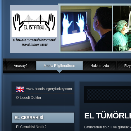
Anasayfa
Hasta Bilgilendirme
Hakkımızda
Fizy
www.handsurgeryturkey.com
Ortopedi Doktor
EL TÜMÖRL
EL CERRAHİSİ
El Cerrahisi Nedir?
Latinceden tıp dili ve günlük k