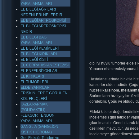
YARALANMALARI
EL BİLEĞİ AĞRILARI
NEDENLERİ NELERDİR
EL BİLEĞİ ARTROSKOPİSİ
EL BİLEĞİ ARTROSKOPİSİ
NEDİR
EL BİLEĞİ BAĞ
YARALANMALARI
EL BİLEĞİ KEMİKLERİ
EL BİLEĞİ KIRIKLARI
EL BİLEĞİ KİSTİ
gibi iyi huylu tümörler elde sık
EL CERRAHİSİ ANESTEZİSİ
Yabancı cisim reaksiyonuna ba
EL ENFEKSİYONLARI
EL KIRIKLARI
Hastalar ellerinde bir kitle h
EL TÜMÖRLERİ
kanserler elde nadirdir. Çoğu 
ELDE YANIKLAR
hücreli karsinom, melanom
ERİŞKİNLERDE GÖRÜLEN
Sarkomların hızlı yayılım özel
KOL FELÇLERİ
görülebilir. Çoğu iyi olduğu d
FAZLA PARMAK
(POLİDAKTİLİ)
Eldeki kitleler değerlendirili
FLEKSOR TENDON
incelemesi) gibi tetkikler yapı
YARALANMALARI
çıkarılmasıdır. Genel olarak ki
GANGLİA (GANGLİON,
özellikleri mevcuttur. Bu nede
KİSTİK HİGROMA)
incelemeye gönderilmesi ameli
Geç Fleksör Tendon ve