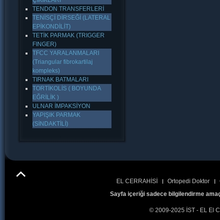
ÇIKIKLARI
TENDON TRANSFERLERİ
TENİSÇİ DİRSEĞİ (LATERAL
EPİKONDİLİT)
TETİK PARMAK (TRIGGER
FINGER)
TFCC YARALANMALARI
(Triangular fibrokartilaj
kompleks)
TIRNAK BATMALARI
TORTİKOLİS ( BOYUNDA
EĞRİLİK )
ULNAR İMPAKSİYON
YAPIŞIK PARMAK
(SİNDAKTİLİ)
EL CERRAHİSİ
Ortopedi Doktor
Sayfa içeriği sadece bilgilendirme amaç
© 2009-2025 İST - EL El C