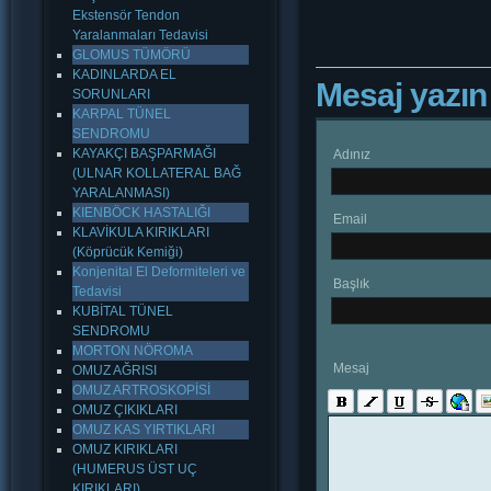
Ekstensör Tendon
Yaralanmaları Tedavisi
GLOMUS TÜMÖRÜ
KADINLARDA EL
Mesaj yazın
SORUNLARI
KARPAL TÜNEL
SENDROMU
KAYAKÇI BAŞPARMAĞI
Adınız
(ULNAR KOLLATERAL BAĞ
YARALANMASI)
KIENBÖCK HASTALIĞI
Email
KLAVİKULA KIRIKLARI
(Köprücük Kemiği)
Konjenital El Deformiteleri ve
Başlık
Tedavisi
KUBİTAL TÜNEL
SENDROMU
MORTON NÖROMA
Mesaj
OMUZ AĞRISI
OMUZ ARTROSKOPİSİ
OMUZ ÇIKIKLARI
OMUZ KAS YIRTIKLARI
OMUZ KIRIKLARI
(HUMERUS ÜST UÇ
KIRIKLARI)